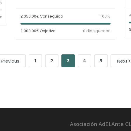
%
9
2.050,00
€
Conseguido
100%
an
9
1.000,00
€
Objetivo
0 días quedan
1
2
3
4
5
Previous
Next
Asociación AdELAnte C