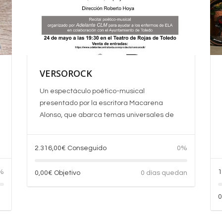
VERSOROCK
Un espectáculo poético-musical
presentado por la escritora
Macarena
Alonso
, que abarca temas universales de
2.316,00
€
Conseguido
0%
%
1
0,00
€
Objetivo
0 días quedan
0